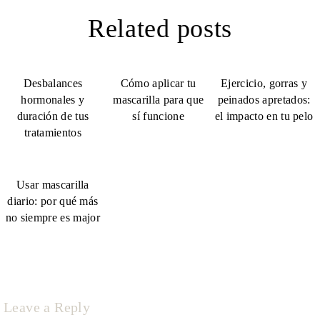
c
Related posts
i
Desbalances
Cómo aplicar tu
Ejercicio, gorras y
ó
hormonales y
mascarilla para que
peinados apretados:
duración de tus
sí funcione
el impacto en tu pelo
tratamientos
n
d
Usar mascarilla
diario: por qué más
e
no siempre es major
e
n
Leave a Reply