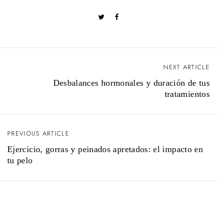
NEXT ARTICLE
N
Desbalances hormonales y duración de tus
tratamientos
a
v
PREVIOUS ARTICLE
Ejercicio, gorras y peinados apretados: el impacto en
e
tu pelo
g
a